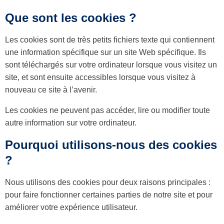
the
Que sont les cookies ?
up
and
down
Les cookies sont de très petits fichiers texte qui contiennent
arrows
to
une information spécifique sur un site Web spécifique. Ils
select
sont téléchargés sur votre ordinateur lorsque vous visitez un
a
site, et sont ensuite accessibles lorsque vous visitez à
result.
Press
nouveau ce site à l’avenir.
enter
to
Les cookies ne peuvent pas accéder, lire ou modifier toute
go
autre information sur votre ordinateur.
to
the
selected
Pourquoi utilisons-nous des cookies
search
?
result.
Touch
device
Nous utilisons des cookies pour deux raisons principales :
users
pour faire fonctionner certaines parties de notre site et pour
can
use
améliorer votre expérience utilisateur.
touch
and