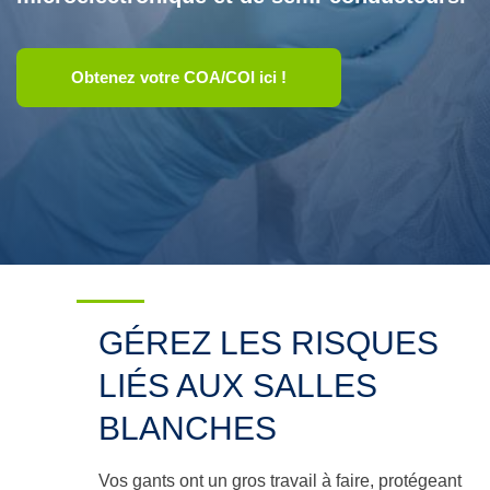
the
up
and
down
Obtenez votre COA/COI ici !
arrows
to
select
a
result.
Press
enter
to
go
to
the
selected
search
GÉREZ LES RISQUES
result.
Touch
LIÉS AUX SALLES
device
users
BLANCHES
can
use
touch
Vos gants ont un gros travail à faire, protégeant
and