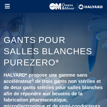
Skip to content
GANTS POUR
SALLES BLANCHES
PUREZERO*
HALYARD* propose une gamme sans
1
accélérateur
de trois gants non stériles et
de deux gants stériles pour salles blanches
afin de répondre aux besoins de la
fabrication pharmaceutique,
microélectronique et de semi-conducteurs.
Use