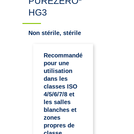
PUREZERO*
HG3
Non stérile, stérile
Recommandé
pour une
utilisation
dans les
classes ISO
4/5/6/7/8 et
les salles
blanches et
zones
propres de
classe