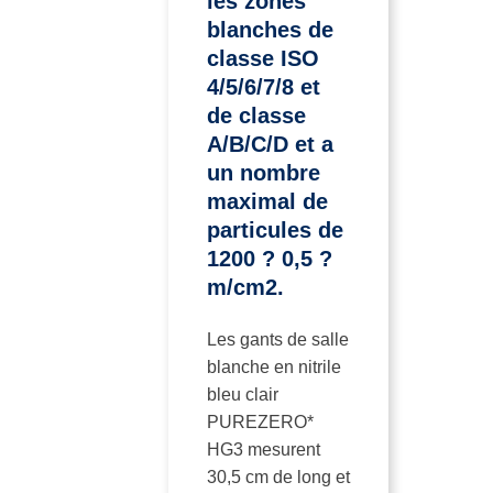
les zones
blanches de
classe ISO
4/5/6/7/8 et
de classe
A/B/C/D et a
un nombre
maximal de
particules de
1200 ? 0,5 ?
m/cm2.
Les gants de salle
blanche en nitrile
bleu clair
PUREZERO*
HG3 mesurent
30,5 cm de long et