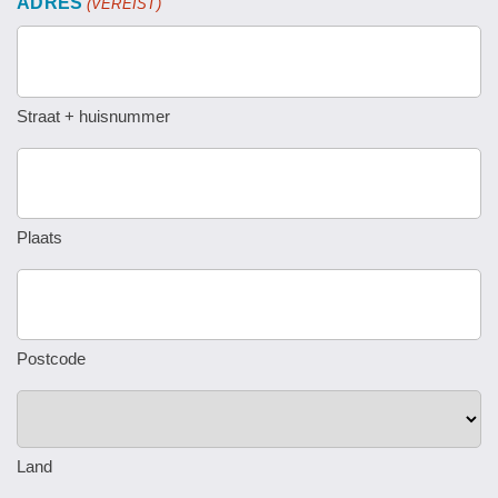
ADRES
(VEREIST)
Straat + huisnummer
Plaats
Postcode
Land