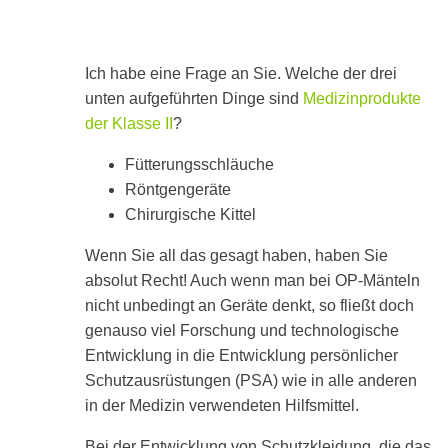
the
up
and
down
Ich habe eine Frage an Sie. Welche der drei
arrows
unten aufgeführten Dinge sind
Medizinprodukte
to
select
der Klasse II
?
a
result.
Fütterungsschläuche
Press
Röntgengeräte
enter
to
Chirurgische Kittel
go
to
Wenn Sie all das gesagt haben, haben Sie
the
absolut Recht! Auch wenn man bei OP-Mänteln
selected
search
nicht unbedingt an Geräte denkt, so fließt doch
result.
genauso viel Forschung und technologische
Touch
Entwicklung in die Entwicklung persönlicher
device
users
Schutzausrüstungen (PSA) wie in alle anderen
can
in der Medizin verwendeten Hilfsmittel.
use
touch
and
Bei der Entwicklung von Schutzkleidung, die das