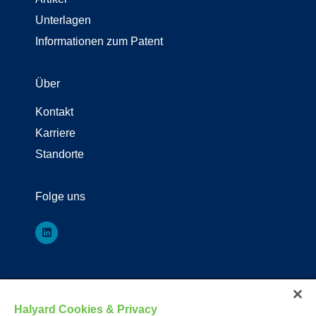
Unterlagen
Informationen zum Patent
Über
Kontakt
Karriere
Standorte
Folge uns
*Eingetragenes Warenzeichen oder Warenzeichen von Owens & Minor,
O&M Halyard oder seinen Tochtergesellschaften.
Halyard Cookies & Privacy