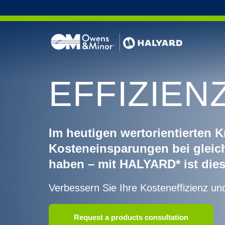
Skip to content
EFFIZIEN
Beklei
Medizi
Schutz 
Im heutigen wertorientierten K
Kosteneinsparungen bei gleichz
haben – mit HALYARD* ist dies
Verbessern Sie Ihre Kosteneffizienz un
Request a products consultation