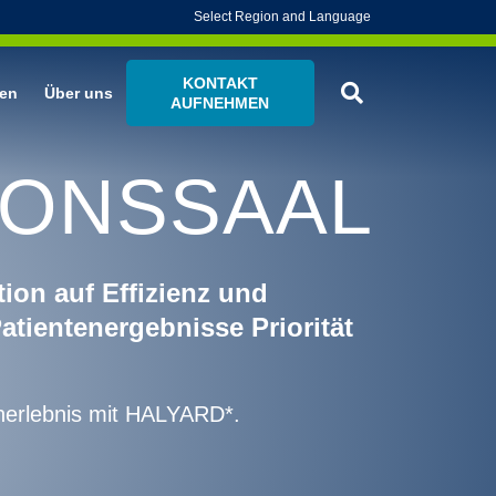
Select Region and Language
KONTAKT
en
Über uns
AUFNEHMEN
TIONSSAAL
ion auf Effizienz und
atientenergebnisse Priorität
enerlebnis mit HALYARD*.