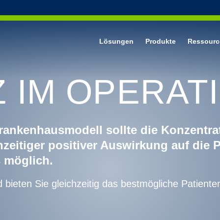
Lösungen
Produkte
Ressourc
Z IM OPERA
dung
nische Untersuchungshandschuhe aus Nitril
für das Gesicht
rankenhausmodell sollte die Konzentrat
eitiger positiver Auswirkung auf die P
 möglich.
d bieten Sie gleichzeitig das bestmögliche Patient