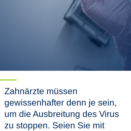
the
up
and
down
arrows
to
select
a
result.
Press
enter
to
go
to
the
selected
search
Zahnärzte müssen
result.
Touch
gewissenhafter denn je sein,
device
users
um die Ausbreitung des Virus
can
use
zu stoppen. Seien Sie mit
touch
and