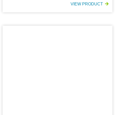
VIEW PRODUCT
FLUIDSHIELD* OP-Maske der Stufe 2 mit SO SOFT* Innenfut