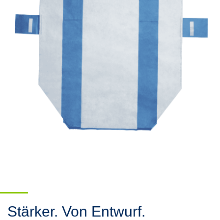
swipe
gestures.
Stärker. Von Entwurf.