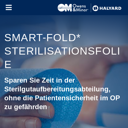
Skip to content
SMART-FOLD*
STERILISATIONSFOLI
E
Sparen Sie Zeit in der
Sterilgutaufbereitungsabteilung,
ohne die Patientensicherheit im OP
zu gefährden
Use