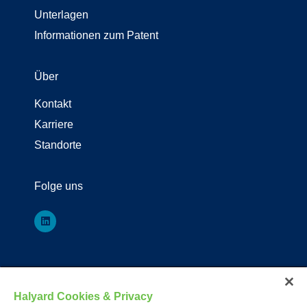
Unterlagen
Informationen zum Patent
Über
Kontakt
Karriere
Standorte
Folge uns
*Eingetragenes Warenzeichen oder Warenzeichen von Owens & Minor,
O&M Halyard oder seinen Tochtergesellschaften.
Halyard Cookies & Privacy