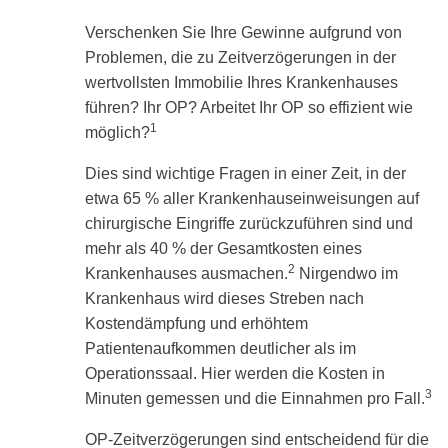
the
up
Verschenken Sie Ihre Gewinne aufgrund von
and
Problemen, die zu Zeitverzögerungen in der
down
wertvollsten Immobilie Ihres Krankenhauses
arrows
to
führen? Ihr OP? Arbeitet Ihr OP so effizient wie
select
1
möglich?
a
result.
Dies sind wichtige Fragen in einer Zeit, in der
Press
enter
etwa 65 % aller Krankenhauseinweisungen auf
to
chirurgische Eingriffe zurückzuführen sind und
go
to
mehr als 40 % der Gesamtkosten eines
the
2
Krankenhauses ausmachen.
Nirgendwo im
selected
Krankenhaus wird dieses Streben nach
search
result.
Kostendämpfung und erhöhtem
Touch
Patientenaufkommen deutlicher als im
device
Operationssaal. Hier werden die Kosten in
users
can
3
Minuten gemessen und die Einnahmen pro Fall.
use
touch
OP-Zeitverzögerungen sind entscheidend für die
and