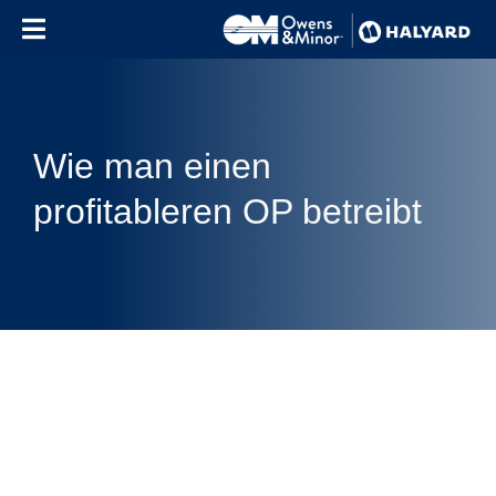
Skip to content
Wie man einen
profitableren OP betreibt
Use