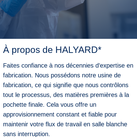
the
up
and
down
arrows
to
select
a
À propos de HALYARD*
result.
Press
enter
Faites confiance à nos décennies d’expertise en
to
go
fabrication. Nous possédons notre usine de
to
the
fabrication, ce qui signifie que nous contrôlons
selected
search
tout le processus, des matières premières à la
result.
Touch
pochette finale. Cela vous offre un
device
approvisionnement constant et fiable pour
users
can
maintenir votre flux de travail en salle blanche
use
touch
sans interruption.
and