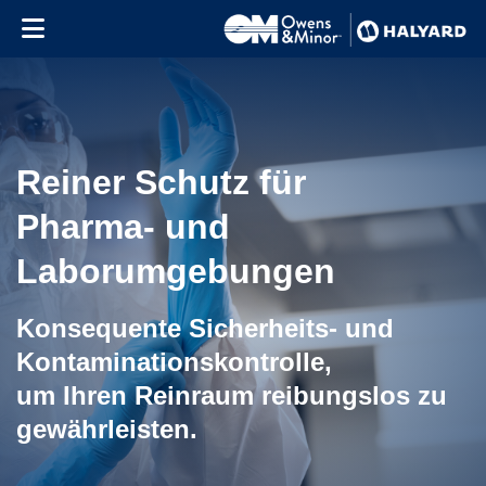
Skip to content
Reiner Schutz für
Pharma- und
Laborumgebungen
Konsequente Sicherheits- und
Kontaminationskontrolle,
um Ihren Reinraum reibungslos zu
gewährleisten.
Use