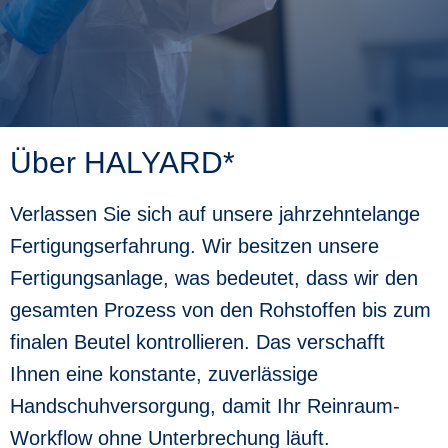
the
up
and
down
arrows
to
select
a
Über HALYARD*
result.
Press
enter
Verlassen Sie sich auf unsere jahrzehntelange
to
go
Fertigungserfahrung. Wir besitzen unsere
to
the
Fertigungsanlage, was bedeutet, dass wir den
selected
search
gesamten Prozess von den Rohstoffen bis zum
result.
Touch
finalen Beutel kontrollieren. Das verschafft
device
Ihnen eine konstante, zuverlässige
users
can
Handschuhversorgung, damit Ihr Reinraum-
use
touch
Workflow ohne Unterbrechung läuft.
and