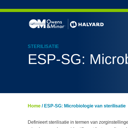
Skip to content
STERILISATIE
Kledin
HG5-h
ESP-SG: Microbi
Nitril
Life Sc
Gezich
Cleanr
Home
/
ESP-SG: Microbiologie van sterilisatie
Definieert sterilisatie in termen van zorginstelli