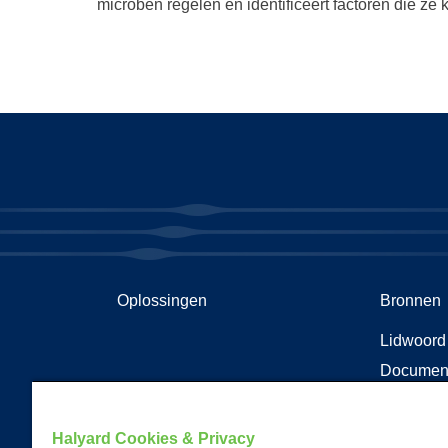
microben regelen en identificeert factoren die ze 
Oplossingen
Bronnen
Lidwoord
Documen
Octrooi i
Halyard Cookies & Privacy