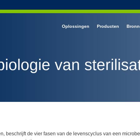
Oplossingen
Producten
Bronn
g
andschoenen
ologie van sterilisa
 medische onderzoekshandschoenen
iences nitrilhandschoenen
tsbescherming
oom gezichtsbescherming
ngen, beschrijft de vier fasen van de levenscyclus van een microb