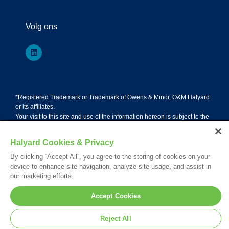
Volg ons
*Registered Trademark or Trademark of Owens & Minor, O&M Halyard
or its affiliates.
Your visit to this site and use of the information hereon is subject to the
terms of our
Legal Statement
. Please Review our
Privacy Statement
.
© 2026. All rights reserved.
Halyard Cookies & Privacy
By clicking “Accept All”, you agree to the storing of cookies on your
device to enhance site navigation, analyze site usage, and assist in
Nederlands
English
Français
our marketing efforts.
Deutsch
Accept Cookies
Reject All