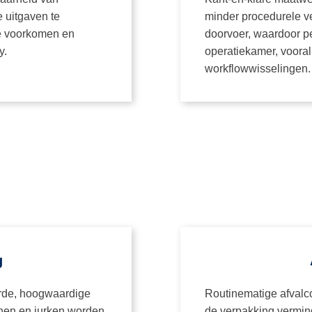
 uitgaven te
minder procedurele ve
e voorkomen en
doorvoer, waardoor p
y.
operatiekamer, vooral
workflowwisselingen.
g
erde, hoogwaardige
Routinematige afvalc
jnen en jurken worden
de verpakking vermin