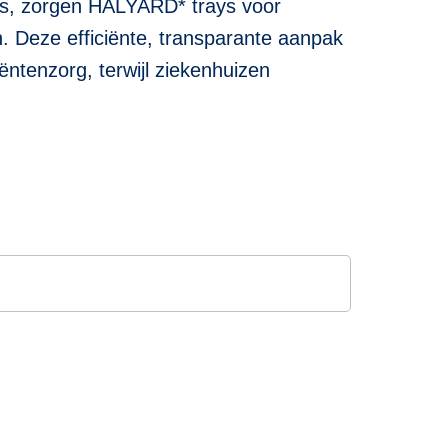
ms, zorgen HALYARD* trays voor
en. Deze efficiënte, transparante aanpak
iëntenzorg, terwijl ziekenhuizen