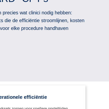
recies wat clinici nodig hebben:
die de efficiëntie stroomlijnen, kosten
n voor elke procedure handhaven
rationele efficiëntie
ksets zorgen voor snellere opsteltijden,