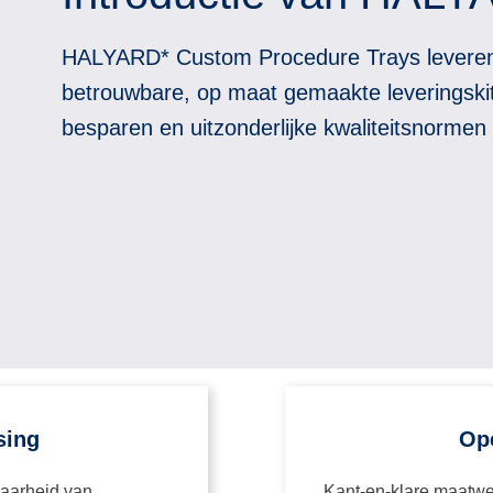
HALYARD* Custom Procedure Trays leveren p
betrouwbare, op maat gemaakte leveringskits 
besparen en uitzonderlijke kwaliteitsnorme
sing
Ope
baarheid van
Kant-en-klare maatwer