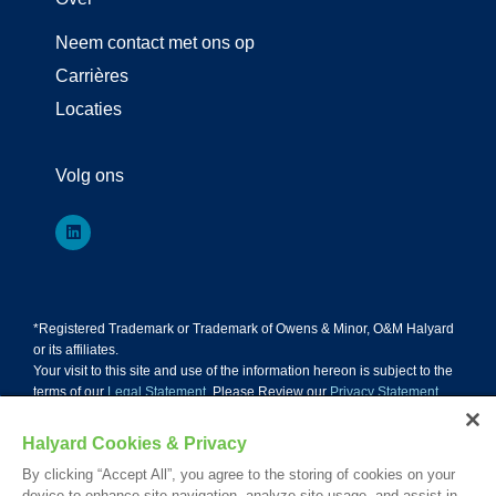
Neem contact met ons op
Carrières
Locaties
Volg ons
*Registered Trademark or Trademark of Owens & Minor, O&M Halyard
or its affiliates.
Your visit to this site and use of the information hereon is subject to the
terms of our
Legal Statement
. Please Review our
Privacy Statement
.
© 2026. All rights reserved.
Halyard Cookies & Privacy
By clicking “Accept All”, you agree to the storing of cookies on your
Nederlands
English
Français
device to enhance site navigation, analyze site usage, and assist in