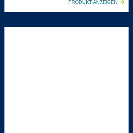
PRODUKT ANZEIGEN
FLUIDSHIELD* Chirurgische N95-Atemschutzmaske