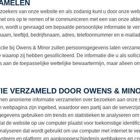
ZAMELEN
zoekers van onze website en als zodanig kunt u door onze webs
t met ons op te nemen of te communiceren met een van onze afde
en, wordt u gevraagd om bepaalde persoonlijke informatie te ve
naam, leeftijd, bedrijfsnaam, adres, telefoonnummer en e-mailad
functie bij Owens & Minor zullen persoonsgegevens laten verzame
 waarop zij hebben gesolliciteerd. De informatie die u als solli
s aan de toepasselijke wettelijke bewaartermijn, maar alleen om
IE VERZAMELD DOOR OWENS & MIN
en anonieme informatie verzamelen over bezoeken aan onze si
n webpagina zijn ingebed, waardoor een partij aan de serverzij
evens gebruiken om trends en statistieken te analyseren om uw
dat de website op uw computer plaatst voor toekomstige identifi
alyseren dat wordt gebruikt om uw computer met internet te ve
systeem en platform; en aankoopgeschiedenis webbakens en coo