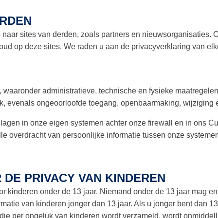
ERDEN
naar sites van derden, zoals partners en nieuwsorganisaties. O
houd op deze sites. We raden u aan de privacyverklaring van elke
aaronder administratieve, technische en fysieke maatregelen 
ik, evenals ongeoorloofde toegang, openbaarmaking, wijziging e
eslagen in onze eigen systemen achter onze firewall en in on
 alle overdracht van persoonlijke informatie tussen onze syste
DE PRIVACY VAN KINDEREN
or kinderen onder de 13 jaar. Niemand onder de 13 jaar mag en
atie van kinderen jonger dan 13 jaar. Als u jonger bent dan 13 
e die per ongeluk van kinderen wordt verzameld, wordt onmiddell