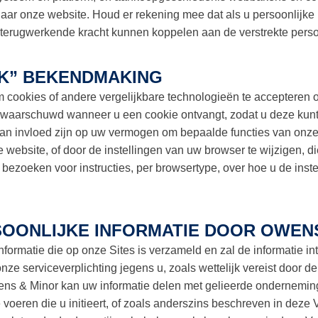
naar onze website. Houd er rekening mee dat als u persoonlijke 
t terugwerkende kracht kunnen koppelen aan de verstrekte persoo
CK” BEKENDMAKING
ookies of andere vergelijkbare technologieën te accepteren om
gewaarschuwd wanneer u een cookie ontvangt, zodat u deze kun
van invloed zijn op uw vermogen om bepaalde functies van onze
ebsite, of door de instellingen van uw browser te wijzigen, di
 bezoeken voor instructies, per browsertype, over hoe u de inst
OONLIJKE INFORMATIE DOOR OWEN
formatie die op onze Sites is verzameld en zal de informatie in
ze serviceverplichting jegens u, zoals wettelijk vereist door de
Owens & Minor kan uw informatie delen met gelieerde ondernem
te voeren die u initieert, of zoals anderszins beschreven in deze