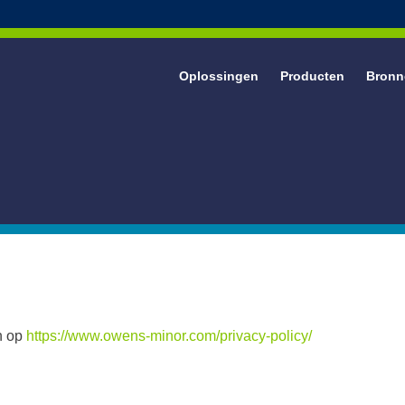
Oplossingen
Producten
Bronn
g
andschoenen
 medische onderzoekshandschoenen
iences nitrilhandschoenen
tsbescherming
oom gezichtsbescherming
n op
https://www.owens-minor.com/privacy-policy/