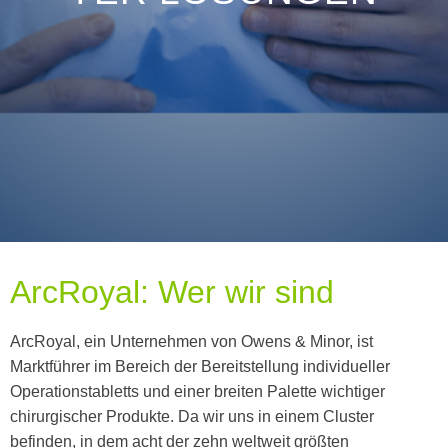
the
up
and
down
arrows
to
select
a
result.
Press
enter
to
go
to
the
ArcRoyal: Wer wir sind
selected
search
result.
Touch
ArcRoyal, ein Unternehmen von Owens & Minor, ist
device
Marktführer im Bereich der Bereitstellung individueller
users
Operationstabletts und einer breiten Palette wichtiger
can
use
chirurgischer Produkte. Da wir uns in einem Cluster
touch
befinden, in dem acht der zehn weltweit größten
and