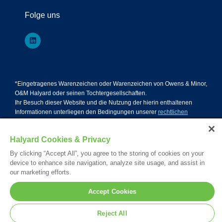
Folge uns
*Eingetragenes Warenzeichen oder Warenzeichen von Owens & Minor,
O&M Halyard oder seinen Tochtergesellschaften.
Ihr Besuch dieser Website und die Nutzung der hierin enthaltenen
Informationen unterliegen den Bedingungen unserer
rechtlichen
Hinweise. Bitte lesen Sie unsere
Privacy Statement.
© 2026. All rights reserved.
Halyard Cookies & Privacy
By clicking “Accept All”, you agree to the storing of cookies on your
Nederlands
English
Français
device to enhance site navigation, analyze site usage, and assist in
our marketing efforts.
Deutsch
Accept Cookies
Reject All