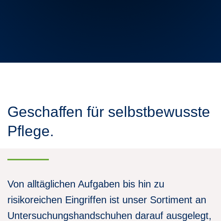
the
up
and
down
arrows
to
select
a
result.
Press
enter
to
Geschaffen für selbstbewusste
go
to
Pflege.
the
selected
search
result.
Touch
device
Von alltäglichen Aufgaben bis hin zu
users
can
risikoreichen Eingriffen ist unser Sortiment an
use
touch
Untersuchungshandschuhen darauf ausgelegt,
and