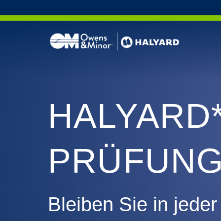
Skip to content
Beklei
HALYARD
Medizi
Schutz 
PRÜFUN
Bleiben Sie in jed