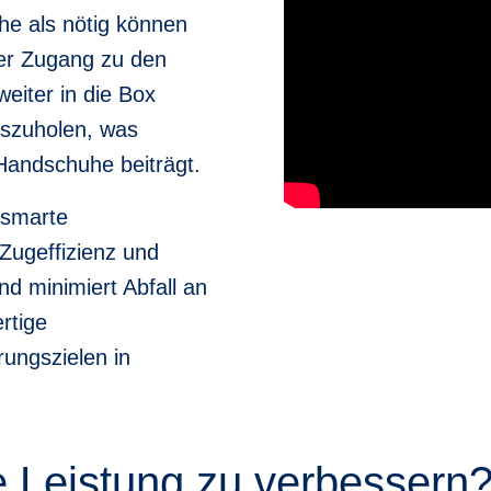
he als nötig können
der Zugang zu den
eiter in die Box
szuholen, was
Handschuhe beiträgt.
 smarte
Zugeffizienz und
d minimiert Abfall an
rtige
rungszielen in
he Leistung zu verbessern