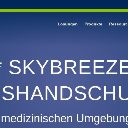
Lösungen
Produkte
Ressourc
dung
* SKYBREEZE
nische Untersuchungshandschuhe aus Nitril
für das Gesicht
GSHANDSCH
er medizinischen Umgebung