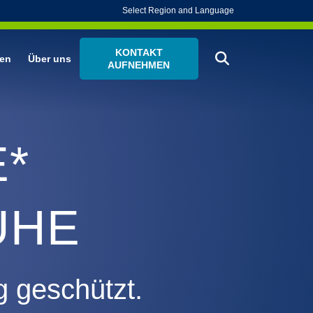
Select Region and Language
KONTAKT
en
Über uns
AUFNEHMEN
*
UHE
 geschützt.